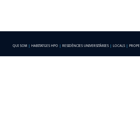
QUI SOM
|
HABITATGES HPO
|
RESIDÈNCIES UNIVERSITÀRIES
|
LOCALS
|
PROPE