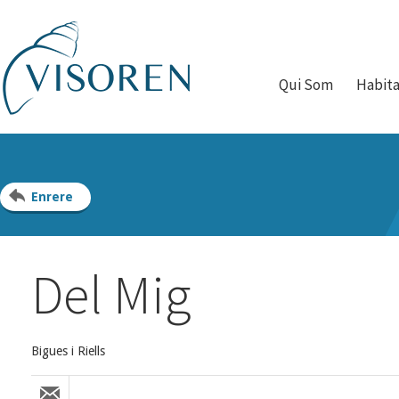
Qui Som
Habit
Enrere
Del Mig
Bigues i Riells