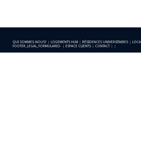
QUI SOMMES-NOUS?
|
LOGEMENTS HLM
|
RÉSIDENCES UNIVERSITAIRES
|
LOCA
FOOTER_LEGAL_FORMULARIO-
|
ESPACE CLIENTS
|
CONTACT
|
|