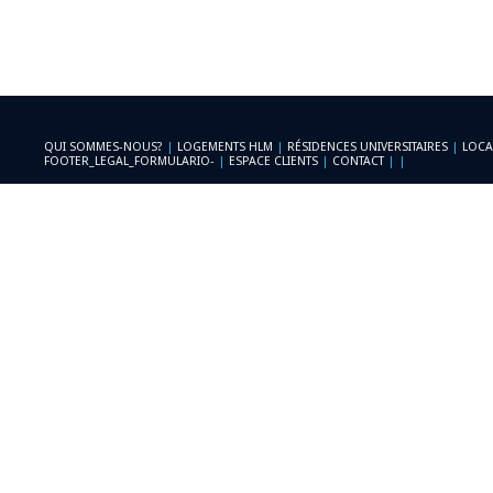
QUI SOMMES-NOUS?
|
LOGEMENTS HLM
|
RÉSIDENCES UNIVERSITAIRES
|
LOCA
FOOTER_LEGAL_FORMULARIO-
|
ESPACE CLIENTS
|
CONTACT
|
|