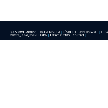
QUI SOMMES-NOUS?
|
LOGEMENTS HLM
|
RÉSIDENCES UNIVERSITAIRES
|
LOCA
FOOTER_LEGAL_FORMULARIO-
|
ESPACE CLIENTS
|
CONTACT
|
|