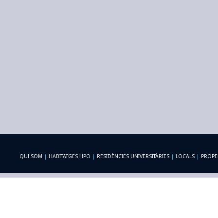
QUI SOM
|
HABITATGES HPO
|
RESIDÈNCIES UNIVERSITÀRIES
|
LOCALS
|
PROPE