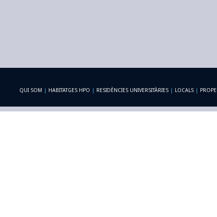
QUI SOM
|
HABITATGES HPO
|
RESIDÈNCIES UNIVERSITÀRIES
|
LOCALS
|
PROPE