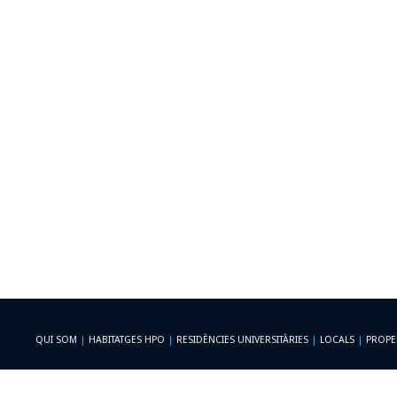
QUI SOM
|
HABITATGES HPO
|
RESIDÈNCIES UNIVERSITÀRIES
|
LOCALS
|
PROPE