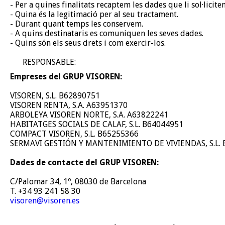
- Per a quines finalitats recaptem les dades que li sol·licite
- Quina és la legitimació per al seu tractament.
- Durant quant temps les conservem.
- A quins destinataris es comuniquen les seves dades.
- Quins són els seus drets i com exercir-los.
RESPONSABLE:
Empreses del GRUP VISOREN:
VISOREN, S.L. B62890751
VISOREN RENTA, S.A. A63951370
ARBOLEYA VISOREN NORTE, S.A. A63822241
HABITATGES SOCIALS DE CALAF, S.L. B64044951
COMPACT VISOREN, S.L. B65255366
SERMAVI GESTIÓN Y MANTENIMIENTO DE VIVIENDAS, S.L.
Dades de contacte del GRUP VISOREN:
C/Palomar 34, 1º, 08030 de Barcelona
T. +34 93 241 58 30
visoren@visoren.es