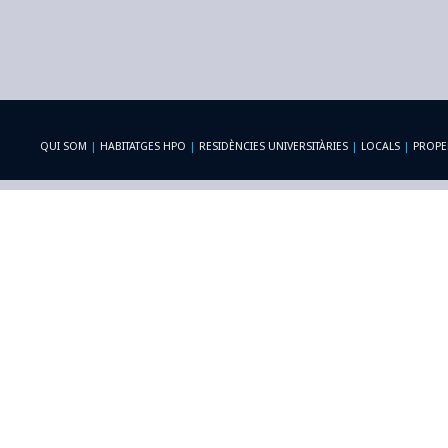
QUI SOM
|
HABITATGES HPO
|
RESIDÈNCIES UNIVERSITÀRIES
|
LOCALS
|
PROPE