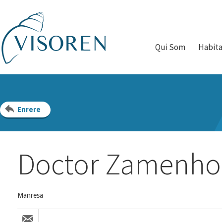
Qui Som
Habit
Enrere
Doctor Zamenhof
Manresa